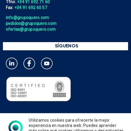
Tfno:
+34 91 692 71 60
Fax:
+34 91 692 60 57
info@grupoquero.com
pedidos@grupoquero.com
ofertas@grupoquero.com
SÍGUENOS
Política de privacidad
Utilizamos cookies para ofrecerte la mejor
Política de cookies
experiencia en nuestra web. Puedes aprender
más sobre qué cookies utilizamos o desactivarlas
Política de gestión integrada