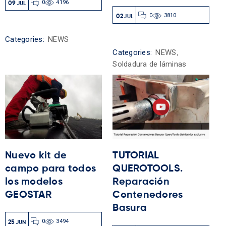
0
4196
09
JUL
0
3810
02
JUL
Categories:
NEWS
Categories:
NEWS
,
Soldadura de láminas
Nuevo kit de
TUTORIAL
campo para todos
QUEROTOOLS.
los modelos
Reparación
GEOSTAR
Contenedores
Basura
0
3494
25
JUN