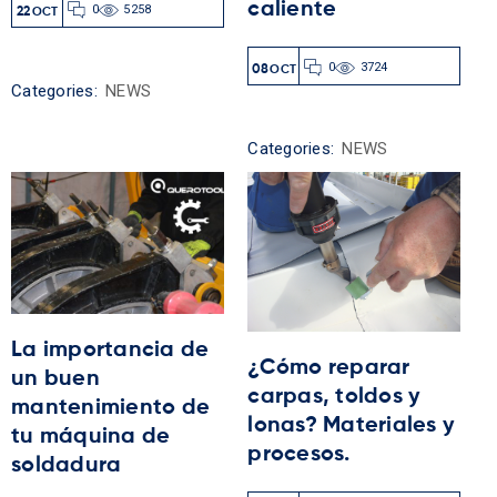
caliente
0
5258
22
OCT
0
3724
08
OCT
Categories:
NEWS
Categories:
NEWS
La importancia de
¿Cómo reparar
un buen
carpas, toldos y
mantenimiento de
lonas? Materiales y
tu máquina de
procesos.
soldadura