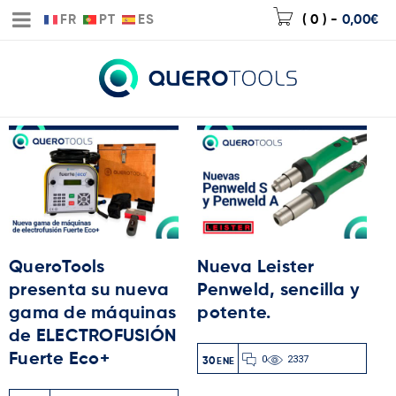
FR
PT
ES
( 0 )
-
0,00
€
QueroTools
Nueva Leister
presenta su nueva
Penweld, sencilla y
gama de máquinas
potente.
de ELECTROFUSIÓN
Fuerte Eco+
0
2337
30
ENE