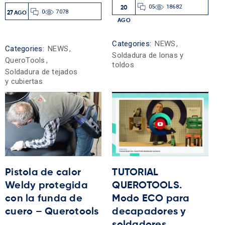
05
18682
20
0
7078
27
AGO
AGO
Categories:
NEWS
,
Categories:
NEWS
,
Soldadura de lonas y
QueroTools
,
toldos
Soldadura de tejados
y cubiertas
Pistola de calor
TUTORIAL
Weldy protegida
QUEROTOOLS.
con la funda de
Modo ECO para
cuero – Querotools
decapadores y
soldadores.