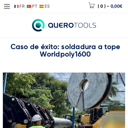
FR
PT
ES
( 0 )
-
0,00
€
Caso de éxito: soldadura a tope
Worldpoly1600