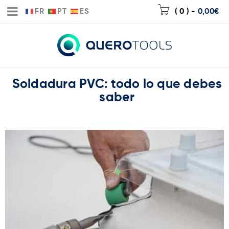
FR
PT
ES
( 0 )
-
0,00
€
Soldadura PVC: todo lo que debes
saber