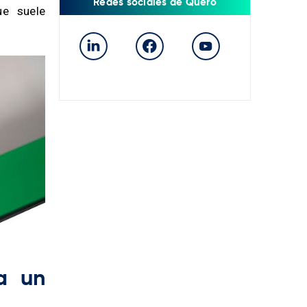
Redes sociales de Quero
ue suele
a un