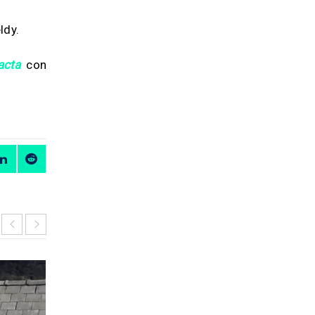
ldy.
acta
con