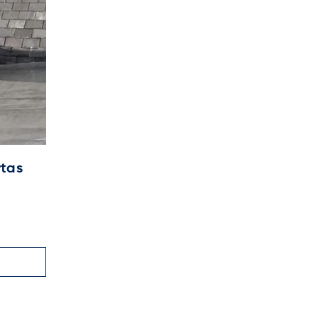
rtas
Cómo detectar filtraciones en cubie
planas: métodos tradicionales vs.
tecnología electrónica de Buckleys
03
0
555
SEP