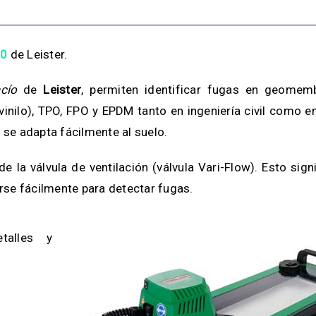
00
de Leister.
cío
de
Leister
, permiten identificar fugas en geomem
nilo), TPO, FPO y EPDM tanto en ingeniería civil como e
0
se adapta fácilmente al suelo.
e la válvula de ventilación (válvula Vari-Flow). Esto sign
se fácilmente para detectar fugas.
talles y