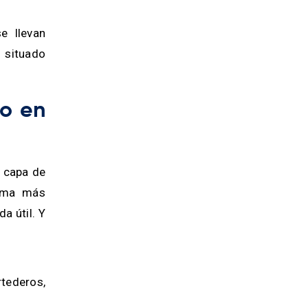
e llevan
 situado
do en
a capa de
oma más
a útil. Y
tederos,