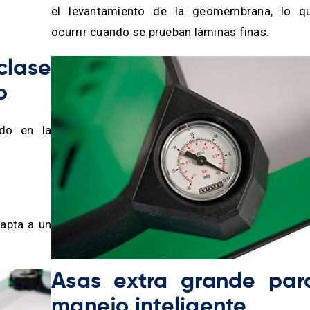
el levantamiento de la geomembrana, lo q
ocurrir cuando se prueban láminas finas.
ase
o
do en la
dapta a un
Asas extra grande par
manejo inteligente