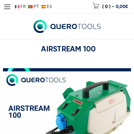
FR
PT
ES
( 0 )
-
0,00
€
AIRSTREAM 100