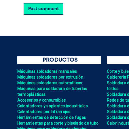
Post comment
PRODUCTOS
Máquinas soldadoras manuales
Corte y bis
Máquinas soldadoras por extrusión
Calderería 
Máquinas soldadoras automáticas
Soldadura de
Máquinas para soldadura de tuberías
toldos
termoplásticas
Soldadura d
Accesorios y consumibles
Redes de tu
Calentadores y soplantes industriales
Soldadura 
Calentadores por Infrarrojos
Soldadura
Herramientas de detección de fugas
Soldadura de
Herramientas para corte y biselado de tubo
Calor Indust