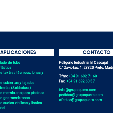
APLICACIONES
CONTACTO
elado de tubo
Polígono Industrial El Cascajal
Plástica
C/ Gaviotas, 1. 28320 Pinto, Madr
 textiles técnicos, lonas y
Tfno:
+34 91 692 71 60
Fax:
+34 91 692 60 57
e cubiertas y tejados
berías (Soldadura)
info@grupoquero.com
de membrana para piscinas
pedidos@grupoquero.com
 de geomembranas
ofertas@grupoquero.com
 suelos vinílicos y linóleo
rial