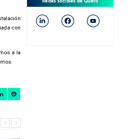
Redes sociales de Quero
stalación
ciada con
amos a la
imos.