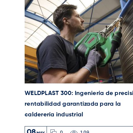
tador
WELDPLAST 300: Ingeniería de precis
tnam
rentabilidad garantizada para la
calderería industrial
08
0
109