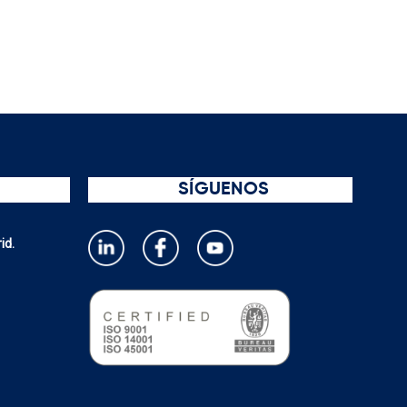
SÍGUENOS
id.