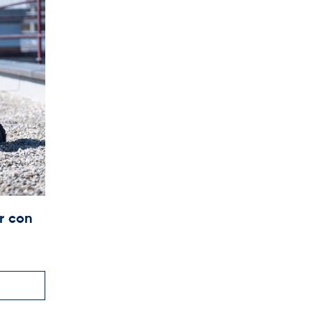
r con
La nueva referencia en soldadura d
membranas para piscinas se llama
UNIDRIVE 505
05
0
42