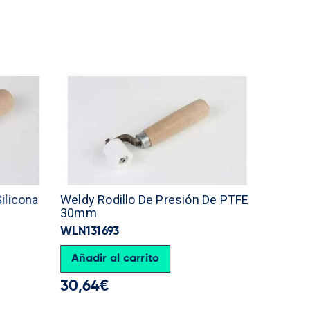
ilicona
Weldy Rodillo De Presión De PTFE
Weldy 
30mm
WLN123
WLN131693
Añadir
Añadir al carrito
263,11
30,64
€