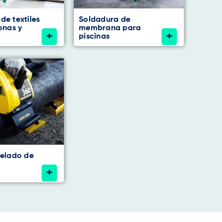
de textiles
Soldadura de
onas y
membrana para
+
+
piscinas
selado de
+