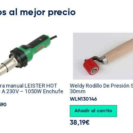
s al mejor precio
ra manual LEISTER HOT
Weldy Rodillo De Presión S
 A 230V – 1050W Enchufe
30mm
WLN130146
590
Añadir al carrito
38,19
€