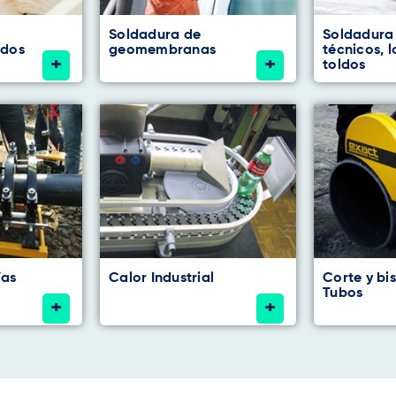
Soldadura de
Soldadura 
ados
geomembranas
técnicos, l
+
+
toldos
ías
Calor Industrial
Corte y bi
Tubos
+
+