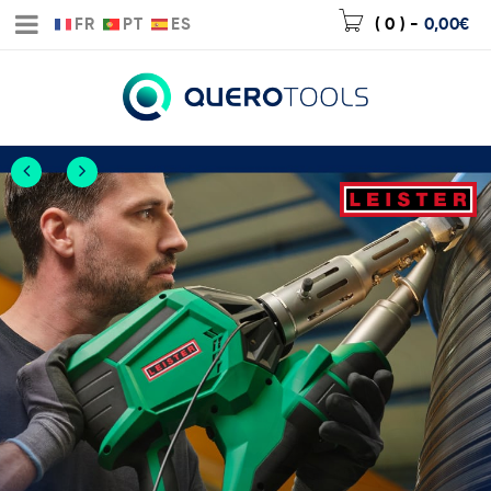
FR
PT
ES
( 0 )
-
0,00
€
Nueva extrusora
WELDPLAST 300