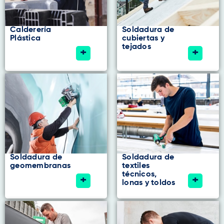
Calderería
Soldadura de
Plástica
cubiertas y
tejados
+
+
Soldadura de
Soldadura de
geomembranas
textiles
técnicos,
+
+
lonas y toldos