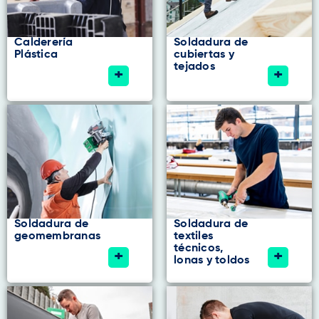
Calderería
Soldadura de
Plástica
cubiertas y
tejados
+
+
Soldadura de
Soldadura de
geomembranas
textiles
técnicos,
+
+
lonas y toldos