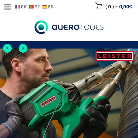
FR
PT
ES
( 0 )
-
0,00
€
Nueva extrusora
WELDPLAST 300