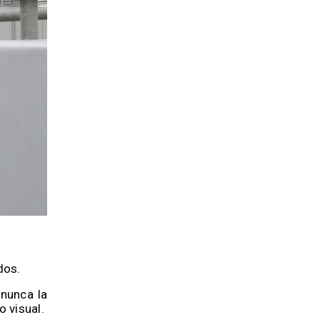
dos.
 nunca la
 visual.