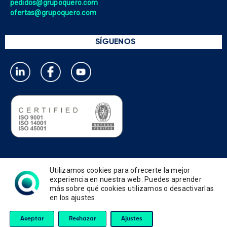
pedidos@grupoquero.com
ofertas@grupoquero.com
SÍGUENOS
Política de privacidad
Utilizamos cookies para ofrecerte la mejor
Política de cookies
experiencia en nuestra web. Puedes aprender
más sobre qué cookies utilizamos o desactivarlas
Política de gestión integrada
en los ajustes.
Términos de uso y condiciones
Aviso legal
Aceptar
Rechazar
Ajustes
Querotools © 2026