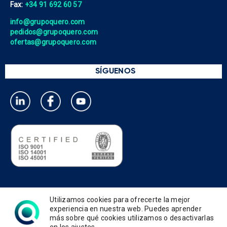
Fax:
+34 91 692 60 57
info@grupoquero.com
pedidos@grupoquero.com
ofertas@grupoquero.com
SÍGUENOS
Política de privacidad
Utilizamos cookies para ofrecerte la mejor
Política de cookies
experiencia en nuestra web. Puedes aprender
más sobre qué cookies utilizamos o desactivarlas
Política de gestión integrada