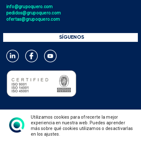
info@grupoquero.com
pedidos@grupoquero.com
ofertas@grupoquero.com
SÍGUENOS
Política de privacidad
Utilizamos cookies para ofrecerte la mejor
Política de cookies
experiencia en nuestra web. Puedes aprender
más sobre qué cookies utilizamos o desactivarlas
Política de gestión integrada
en los ajustes.
Términos de uso y condiciones