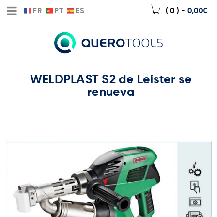
FR
PT
ES
( 0 )
-
0,00
€
WELDPLAST S2 de Leister se
renueva