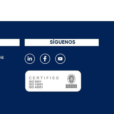
SÍGUENOS
id.