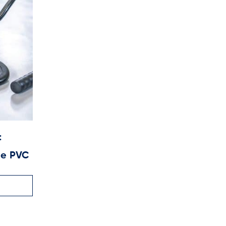
:
Nueva generación UNIPLAN 310 y 510
de PVC
evolución en la soldadura de lonas
24
0
61
SEP