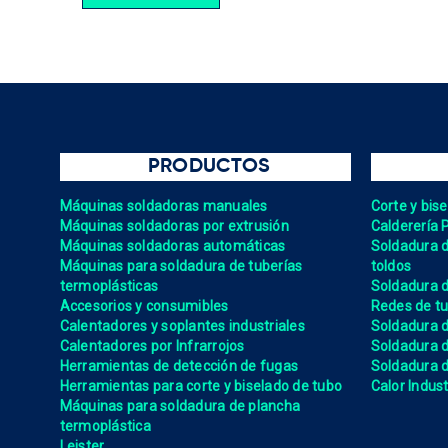
PRODUCTOS
Máquinas soldadoras manuales
Corte y bis
Máquinas soldadoras por extrusión
Calderería 
Máquinas soldadoras automáticas
Soldadura de
Máquinas para soldadura de tuberías
toldos
termoplásticas
Soldadura d
Accesorios y consumibles
Redes de tu
Calentadores y soplantes industriales
Soldadura 
Calentadores por Infrarrojos
Soldadura
Herramientas de detección de fugas
Soldadura de
Herramientas para corte y biselado de tubo
Calor Indust
Máquinas para soldadura de plancha
termoplástica
Leister