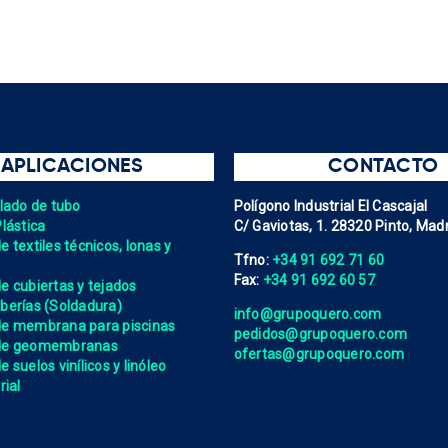
APLICACIONES
CONTACTO
elado de tubo
Polígono Industrial El Cascajal
Plástica
C/ Gaviotas, 1. 28320 Pinto, Madr
 textiles técnicos, lonas y
Tfno:
+34 91 692 71 60
Fax:
+34 91 692 60 57
e cubiertas y tejados
berías (Soldadura)
info@grupoquero.com
de membrana para piscinas
pedidos@grupoquero.com
 de geomembranas
ofertas@grupoquero.com
 suelos vinílicos y linóleo
rial