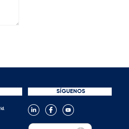
SÍGUENOS
id.