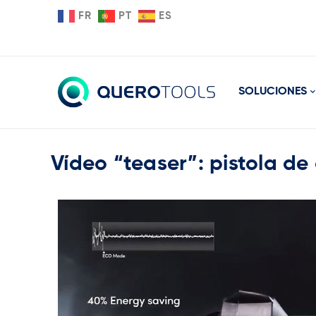
FR
PT
ES
SOLUCIONES
Vídeo “teaser”: pistola de